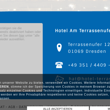
Hotel Am Terrassenuf
Terrassenufer 1
01069 Dresden
+49 351 / 4409 
hat@hotel-terra
ch unserer Website zu bieten, verwenden wir Cookies. Weitere Inform
IEREN
, stimme ich der Speicherung von Cookies in meinem Browser zu
atz einzelner Cookies und Technologien einwilligen. Individuelle Ein
werden wir Ihre Privatsphäre respektieren und keine Cookies setzen, d
assen.
KT •
AGB •
DATENSCHUTZ •
IMPRESSUM •
© POWERED BY SERVE
ALLE AKZEPTIEREN
M