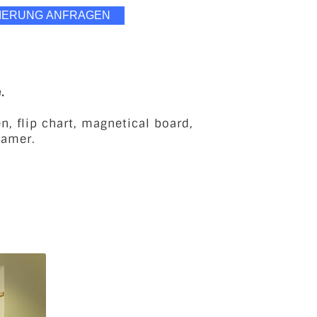
.
, flip chart, magnetical board,
eamer.