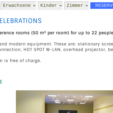
ELEBRATIONS
ference rooms (50 m² per room) for up to 22 people
and modern equipment. These are: stationary screen
nnection, HOT SPOT W-LAN, overhead projector, b
m is free of charge.
E